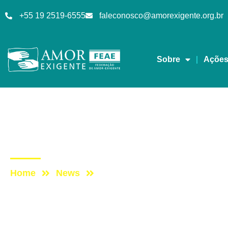
+55 19 2519-6555
faleconosco@amorexigente.org.br
Sobre
Açõe
Mensagens
Post: Feliz Dia das Mã
Home
News
Post