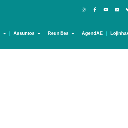
s
Assuntos
Reuniões
AgendAE
Lojinha
es