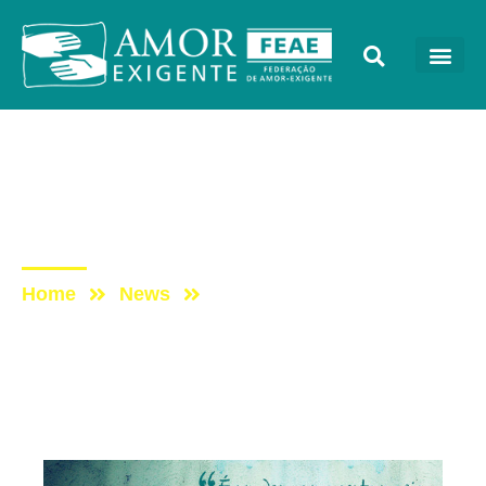
Mensagens
Post: Feliz Dia
Internacional da Mulher!
Home
News
Post