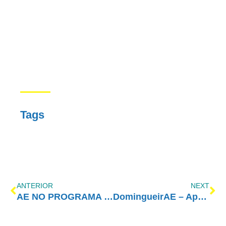
Tags
ANTERIOR
NEXT
AE NO PROGRAMA VIDA MELHOR – REDEVIDA – 04/04/2022
DomingueirAE – Aprendi no Amor-Exigente que nada muda se eu não mudar