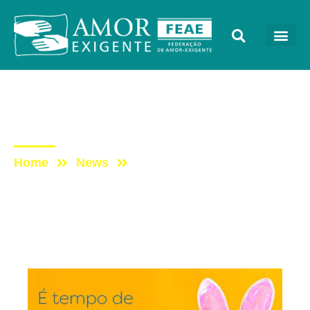
Mensagens
Post: Feliz Páscoa!
Home
News
Post