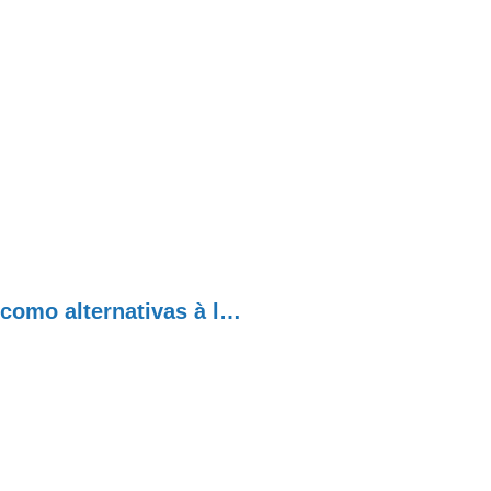
Movimento aponta prevenção e tratamento como alternativas à legalização das drogas