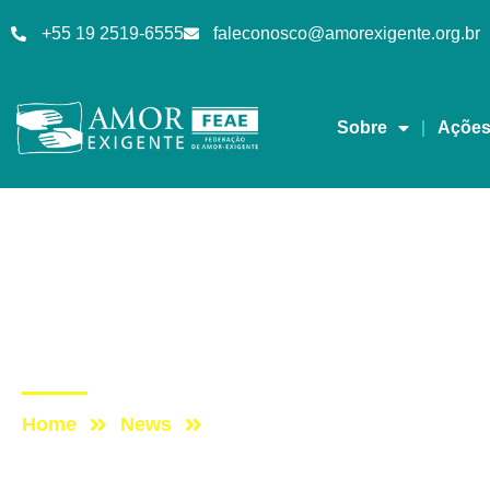
+55 19 2519-6555
faleconosco@amorexigente.org.br
Sobre
Açõe
Galerias de Fotos
Post: GRANDE FESTA
DIA MUNDIAL DE CO
Home
News
Post