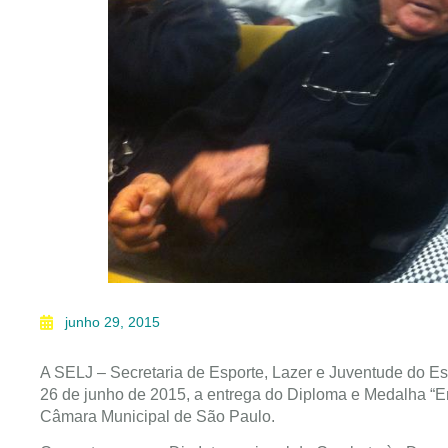
junho 29, 2015
A SELJ – Secretaria de Esporte, Lazer e Juventude do Es
26 de junho de 2015, a entrega do Diploma e Medalha “
Câmara Municipal de São Paulo.