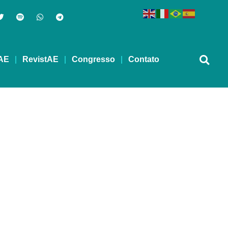
AE
RevistAE
Congresso
Contato
IA 26 DE JUNHO –