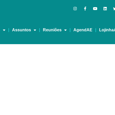
s
Assuntos
Reuniões
AgendAE
Lojinha
 DE CELEBRAÇÃO DO D
MBATE ÀS DROGAS