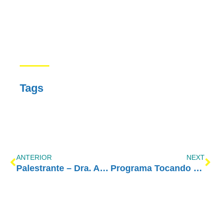
Tags
ANTERIOR
NEXT
Palestrante – Dra. Ana Cecília Petta R. Marques – Congresso AE 2017
Programa Tocando em Frente Família com Amor-Exigente – 04/02