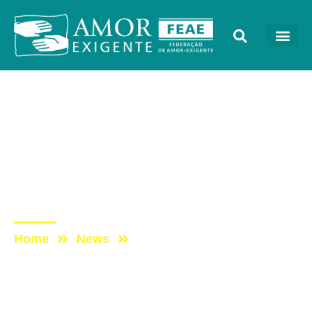
Notícias
Post: Grupo Amor-
Exigente discutirá em
Palmas formação da
“civilização sustentável”
Home
News
Post