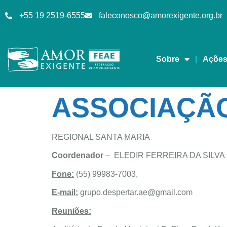
+55 19 2519-6555
faleconosco@amorexigente.org.br
Sobre
Açõe
ASSOCIAÇÃO
REGIONAL SANTA MARIA
Coordenador
– ELEDIR FERREIRA DA SILVA
Fone:
(55) 99983-7003,
E-mail:
grupo.despertar.ae@gmail.com
Reuniões: