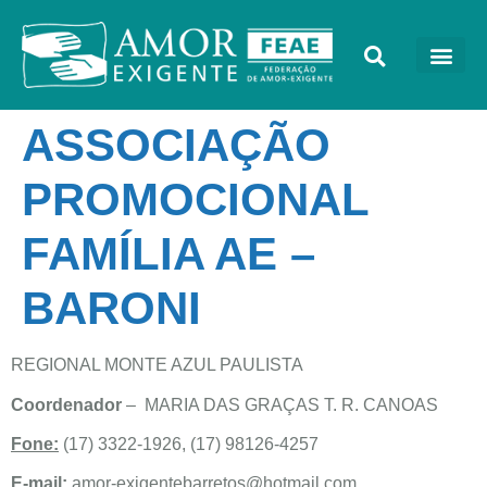
ASSOCIAÇÃO
PROMOCIONAL
FAMÍLIA AE –
BARONI
REGIONAL MONTE AZUL PAULISTA
Coordenador
– MARIA DAS GRAÇAS T. R. CANOAS
Fone:
(17) 3322-1926, (17) 98126-4257
E-mail:
amor-exigentebarretos@hotmail.com