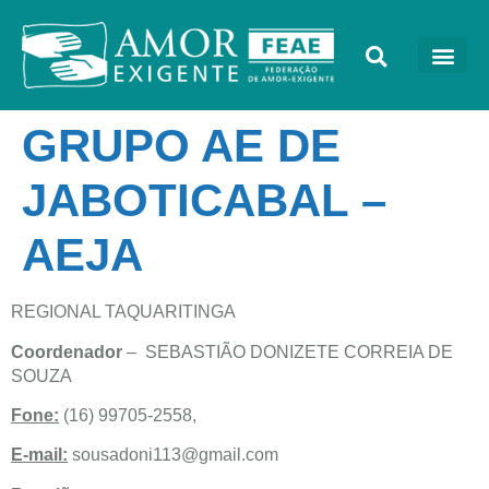
GRUPO AE DE
JABOTICABAL –
AEJA
REGIONAL TAQUARITINGA
Coordenador
– SEBASTIÃO DONIZETE CORREIA DE
SOUZA
Fone:
(16) 99705-2558,
E-mail:
sousadoni113@gmail.com