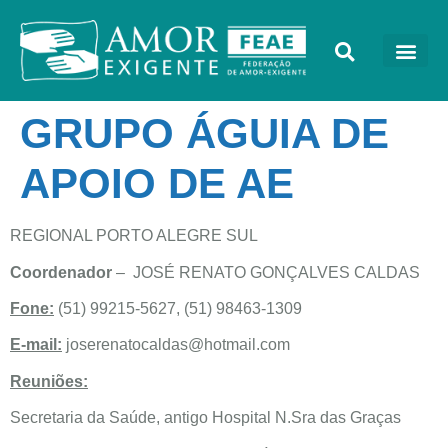
GRUPO ÁGUIA DE
APOIO DE AE
REGIONAL PORTO ALEGRE SUL
Coordenador
– JOSÉ RENATO GONÇALVES CALDAS
Fone:
(51) 99215-5627, (51) 98463-1309
E-mail:
joserenatocaldas@hotmail.com
Reuniões:
Secretaria da Saúde, antigo Hospital N.Sra das Graças