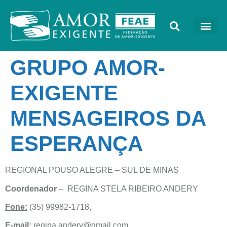
GRUPO AMOR-
EXIGENTE
MENSAGEIROS DA
ESPERANÇA
REGIONAL POUSO ALEGRE – SUL DE MINAS
Coordenador
– REGINA STELA RIBEIRO ANDERY
Fone:
(35) 99982-1718,
E-mail:
regina.andery@gmail.com