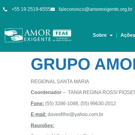
+55 19 2519-6555
faleconosco@amorexigente.org.br
Sobre
Açõe
GRUPO AMO
REGIONAL SANTA MARIA
Coordenador
– TANIA REGINA ROSSI PIOSE
Fone:
(55) 3286-1088, (55) 99630-2012
E-mail:
davesfilho@yahoo.com.br
Reuniões: