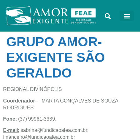
GRUPO AMOR-
EXIGENTE SÃO
GERALDO
REGIONAL DIVINÓPOLIS
Coordenador
– MARTA GONÇALVES DE SOUZA
RODRIGUES
Fone:
(37) 99961-3339,
E-mail:
sabrina@fundicaoalea.com.br
;
financeiro@fundicaoalea.com.br