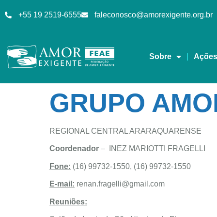
+55 19 2519-6555
faleconosco@amorexigente.org.br
Sobre
Açõe
GRUPO AMOR
REGIONAL CENTRAL ARARAQUARENSE
Coordenador
– INEZ MARIOTTI FRAGELLI
Fone:
(16) 99732-1550, (16) 99732-1550
E-mail:
renan.fragelli@gmail.com
Reuniões: