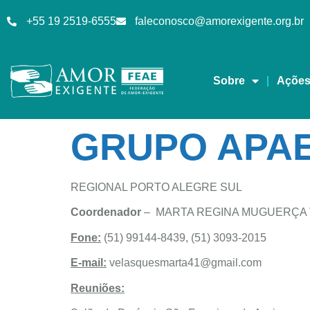
+55 19 2519-6555
faleconosco@amorexigente.org.br
Sobre
Açõe
GRUPO APA
REGIONAL PORTO ALEGRE SUL
Coordenador
– MARTA REGINA MUGUERÇA
Fone:
(51) 99144-8439, (51) 3093-2015
E-mail:
velasquesmarta41@gmail.com
Reuniões: