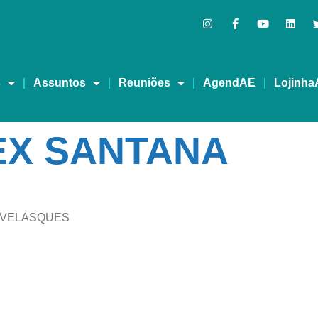
s
Assuntos
Reuniões
AgendAE
Lojinha
EX SANTANA
 VELASQUES