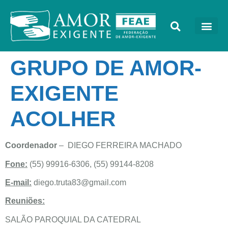
GRUPO DE AMOR-
EXIGENTE
ACOLHER
Coordenador
– DIEGO FERREIRA MACHADO
Fone:
(55) 99916-6306, (55) 99144-8208
E-mail:
diego.truta83@gmail.com
Reuniões:
SALÃO PAROQUIAL DA CATEDRAL