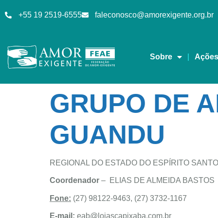
+55 19 2519-6555
faleconosco@amorexigente.org.br
Sobre
Açõe
GRUPO DE A
GUANDU
REGIONAL DO ESTADO DO ESPÍRITO SANT
Coordenador
– ELIAS DE ALMEIDA BASTOS
Fone:
(27) 98122-9463, (27) 3732-1167
E-mail:
eab@lojascapixaba.com.br