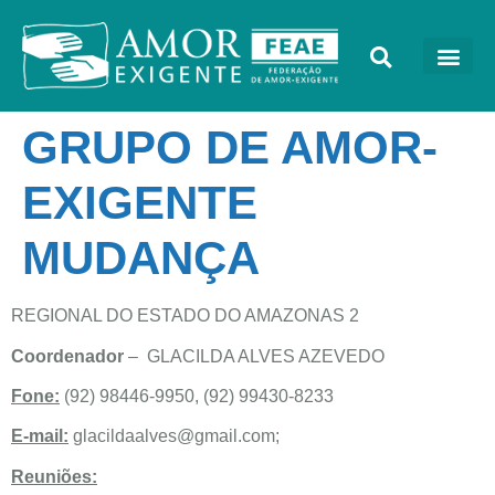
GRUPO DE AMOR-
EXIGENTE
MUDANÇA
REGIONAL DO ESTADO DO AMAZONAS 2
Coordenador
– GLACILDA ALVES AZEVEDO
Fone:
(92) 98446-9950, (92) 99430-8233
E-mail:
glacildaalves@gmail.com
;
Reuniões: