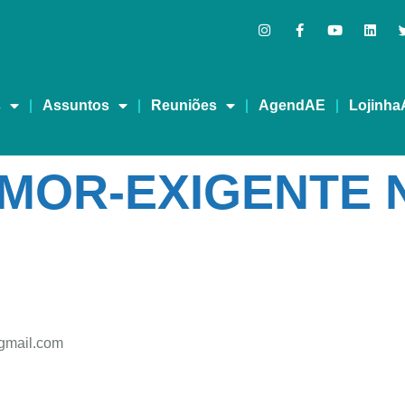
s
Assuntos
Reuniões
AgendAE
Lojinha
MOR-EXIGENTE 
gmail.com