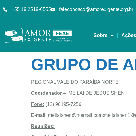
+55 19 2519-6555
faleconosco@amorexigente.org.br
Sobre
Açõe
GRUPO DE A
REGIONAL VALE DO PARAÍBA NORTE
Coordenador
– MEILAI DE JESUS SHEN
Fone:
(12) 98195-7256,
E-mail:
meilaishen@hotmail.com
;
meilaishen1@
Reuniões: