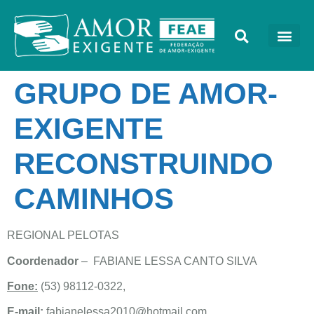
GRUPO DE AMOR-
EXIGENTE
RECONSTRUINDO
CAMINHOS
REGIONAL PELOTAS
Coordenador
– FABIANE LESSA CANTO SILVA
Fone:
(53) 98112-0322,
E-mail:
fabianelessa2010@hotmail.com