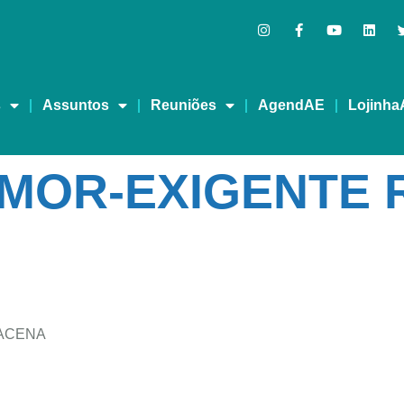
s
Assuntos
Reuniões
AgendAE
Lojinha
MOR-EXIGENTE 
MACENA