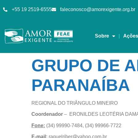
+55 19 2519-6555
faleconosco@amorexigente.org.br
Sobre
Açõe
GRUPO DE A
PARANAÍBA
REGIONAL DO TRIÂNGULO MINEIRO
Coordenador
– ERONILDES LEOTÉRIA DA
Fone:
(34) 99990-7484, (34) 99966-7722
E-mail:
raquelriber@yahoo.com.br