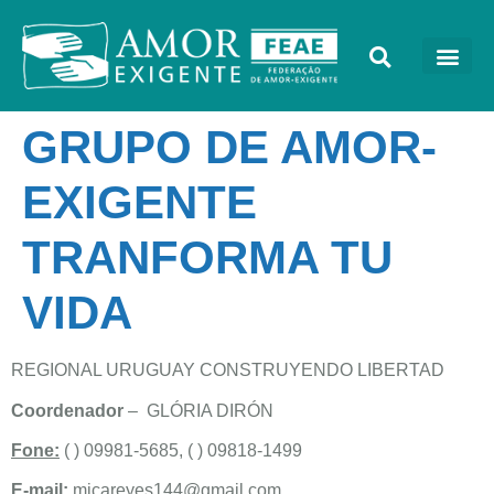
GRUPO DE AMOR-
EXIGENTE
TRANFORMA TU
VIDA
REGIONAL URUGUAY CONSTRUYENDO LIBERTAD
Coordenador
– GLÓRIA DIRÓN
Fone:
( ) 09981-5685, ( ) 09818-1499
E-mail:
micareyes144@gmail.com