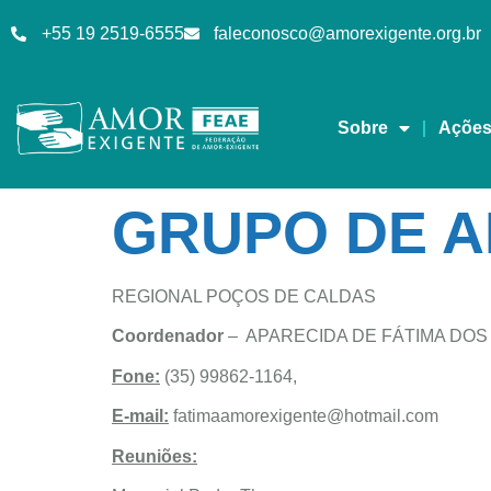
+55 19 2519-6555
faleconosco@amorexigente.org.br
Sobre
Açõe
GRUPO DE A
REGIONAL POÇOS DE CALDAS
Coordenador
– APARECIDA DE FÁTIMA DOS
Fone:
(35) 99862-1164,
E-mail:
fatimaamorexigente@hotmail.com
Reuniões: