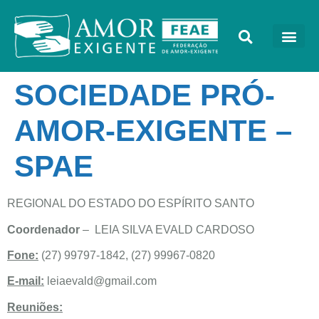
SOCIEDADE PRÓ-
AMOR-EXIGENTE –
SPAE
REGIONAL DO ESTADO DO ESPÍRITO SANTO
Coordenador
– LEIA SILVA EVALD CARDOSO
Fone:
(27) 99797-1842, (27) 99967-0820
E-mail:
leiaevald@gmail.com
Reuniões: