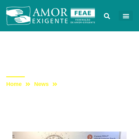
Sem categoria
Post: I Simpósio de Amor-
Exigente em Campinas
Home
News
Post