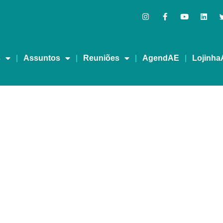
s
Assuntos
Reuniões
AgendAE
Lojinha
S MAIS FORTES