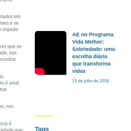
solados em
mais e se
os impede
AE no Programa
Vida Melhor:
 vez que se
Sobriedade: uma
ade, nos
escolha diária
ncontrar
que transforma
vidas
ão
23 de julho de 2026
o é sinal
trar
os, nos
ncia é
Tags
unidade que