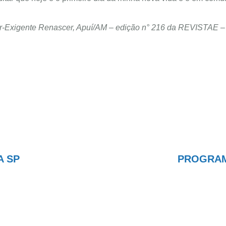
r-Exigente Renascer, Apuí/AM –
edição n° 216 da REVISTAE –
A SP
PROGRAMA