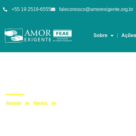
+55 19 2519-6555
faleconosco@amorexigente.org.br
Sobre
Açõe
Artigos
Post: JUNTOS SOMO
Home
News
Post