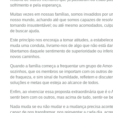
sofrimento e pela esperança.
Muitas vezes em nossas famílias, somos invadidos por um
nosso mundo, achando até que somos capazes de resolve
tornando insustentável; ou até mesmo acomodados, culpa
de buscar ajuda.
Este princípio nos encoraja a tomar atitudes, a estabele
muda uma conduta, livramo-nos de algo que não está dand
libertamos daquele sentimento de superioridade ou infer
novos caminhos.
Quando a família começa a frequentar um grupo de Amor-
sozinhos, que os membros se importam com os outros de 
de fraqueza, e sim sinal de humildade, refletem e discu
soluções e metas que esteja ao alcance de todos.
Enfim, ao vivenciar essa proposta extraordinária que é 
sentir bem com os outros, mas acima de tudo, sentir-se
Nada muda se eu não mudar e a mudança precisa acontec
capaz de nos transformar, nos reinventar a cada dia, acr