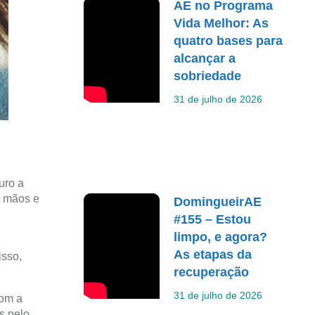
AE no Programa
Vida Melhor: As
quatro bases para
alcançar a
sobriedade
31 de julho de 2026
uro a
s mãos e
DomingueirAE
#155 – Estou
limpo, e agora?
As etapas da
isso,
recuperação
31 de julho de 2026
com a
s pelo