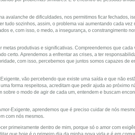
a avalanche de dificuldades, nos permitimos ficar fechados, i
r tudo sozinhos, assim, o problema vai aumentando cada vez 
dos e, com isso, o medo, a insegurança, o constrangimento n
cer metas produtivas e significativas. Compreendemos que cada
o certo. Aprendemos a enfrentar as crises, a ter responsabilid
ioridade, com isso, percebemos que juntos somos capazes de e
Exigente, vão percebendo que existe uma saída e que não est
uma forma respeitosa, acreditam que pedir ajuda ao próximo nã
tem sobre o modo de agir de cada um, entendem e buscam encon
o Amor-Exigente, aprendemos que é preciso cuidar de nós mesm
 bem com nós mesmos.
er primeiramente dentro de mim, porque só o amor com exigê
editar que hoje é o primeiro dia da minha nova vida e é em com