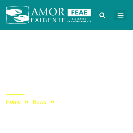
Notícias
Post: “Legalização da
maconha a apresentou
equivocadamente como
inofensiva”
Home
News
Post