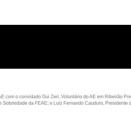
EAE com o convidado Gui Zeri, Voluntário do AE em Ribeirão Pre
de Sobriedade da FEAE; e Luiz Fernando Cauduro, Presidente