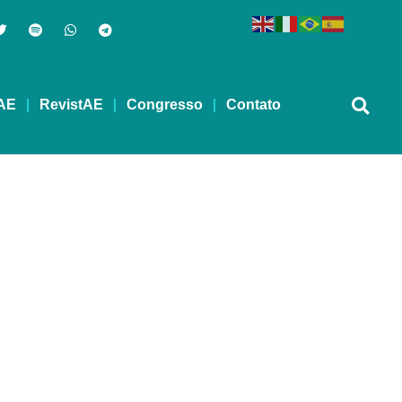
AE
RevistAE
Congresso
Contato
poio na Sobriedade