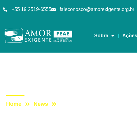
+55 19 2519-6555
faleconosco@amorexigente.org.br
Sobre
Açõe
Lives
Post: LIVE #37 – A im
Home
News
Post