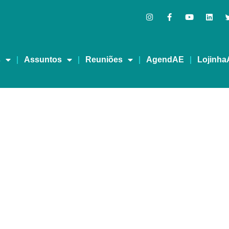
s
Assuntos
Reuniões
AgendAE
Lojinha
portância do grupo de a