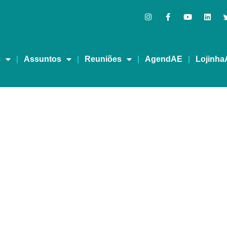
s
Assuntos
Reuniões
AgendAE
Lojinha
 Anos de CasAE