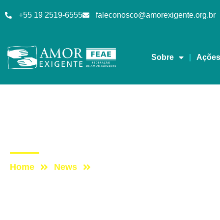
+55 19 2519-6555
faleconosco@amorexigente.org.br
Sobre
Açõe
Lives
Post: LIVE AE #68: 6
Home
News
Post