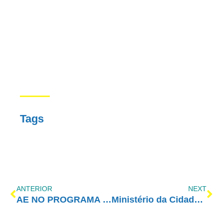
Tags
ANTERIOR
NEXT
AE NO PROGRAMA VIDA MELHOR – REDEVIDA – 04/07/2022
Ministério da Cidadania lança cartilha sobre os riscos do uso e da legalização da maconha