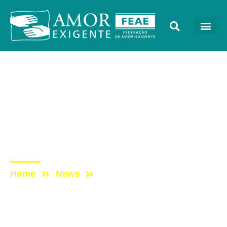
Lives
Post: Live Amor-Exigente
#55 – A Espiritualidade
Pluralista nos Grupos de
Sempre É Tempo
Home
News
Post