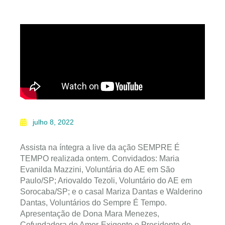
julho 8, 2022
Assista na íntegra a live da ação SEMPRE É
TEMPO realizada ontem. Convidados: Maria
Evanilda Mazzini, Voluntária do AE em São
Paulo/SP; Ariovaldo Tezoli, Voluntário do AE em
Sorocaba/SP; e o casal Mariza Dantas e Walderino
Dantas, Voluntários do Sempre É Tempo.
Apresentação de Dona Mara Menezes,
Cofundadora do Amor-Exigente e Presidente de