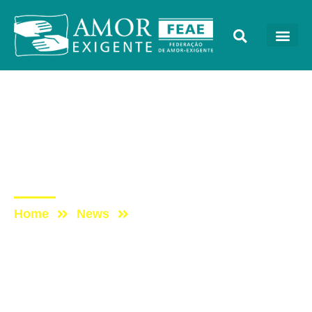
Lives
Post: Live Especial – A
Família e as Tecnologias
Digitais
Home
News
Post