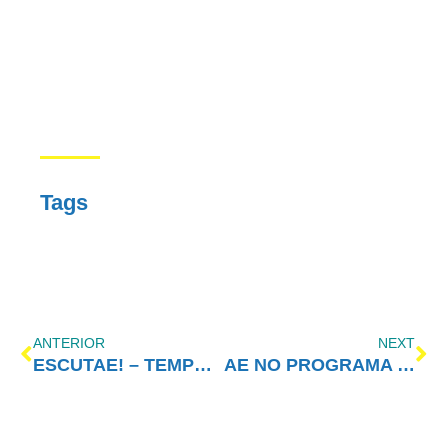
Tags
ANTERIOR
NEXT
ESCUTAE! – TEMPORADA 3 – EPISÓDIO 6
AE NO PROGRAMA VIDA MELHOR – REDEVIDA – 07/02/2022