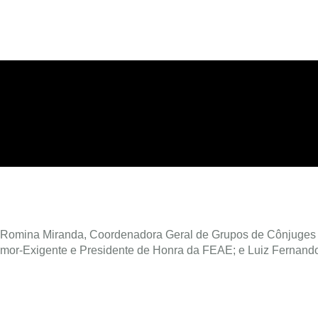
: Romina Miranda, Coordenadora Geral de Grupos de Cônjuges
mor-Exigente e Presidente de Honra da FEAE; e Luiz Fernand