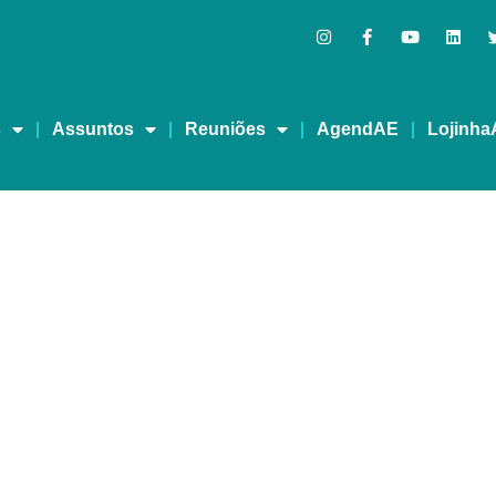
s
Assuntos
Reuniões
AgendAE
Lojinha
r que Amor-Exigente pa