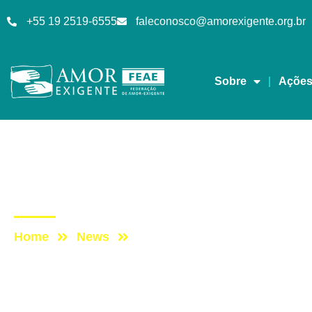
+55 19 2519-6555
faleconosco@amorexigente.org.br
Sobre
Açõe
Lives
Post: Live FEAE – Po
Home
News
Post