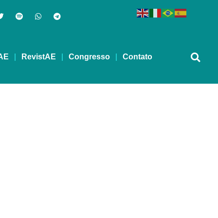
AE
RevistAE
Congresso
Contato
ra Cônjuges?