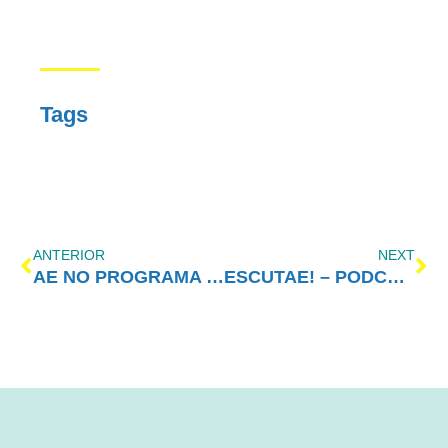
Tags
ANTERIOR
NEXT
AE NO PROGRAMA VIDA MELHOR – REDEVIDA – 20/07/2020
ESCUTAE! – PODCAST DO AMOR-EXIGENTE – EPISÓDIO 18