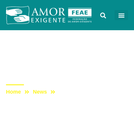
Lives
Post: Live – Vida, Família
e Dependência Química. O
que fazer?
Home
News
Post