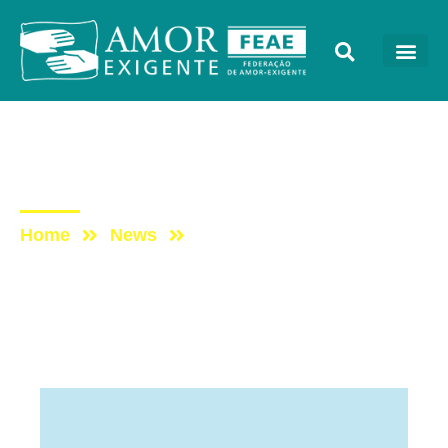
Artigos
Post: Lobby da Maconha
Home
News
Post