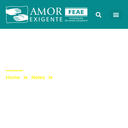
Sem categoria
Post: Luiz Fernando –
Convite Nordestão 2018
Home
News
Post