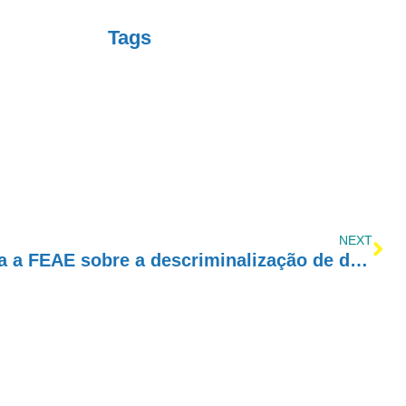
Tags
NEXT
Dr. Cid Vieira representa a FEAE sobre a descriminalização de drogas no julgamento do STF