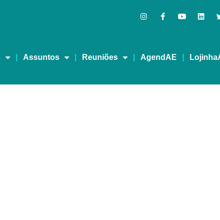
s
Assuntos
Reuniões
AgendAE
Lojinha
es é contra descriminali