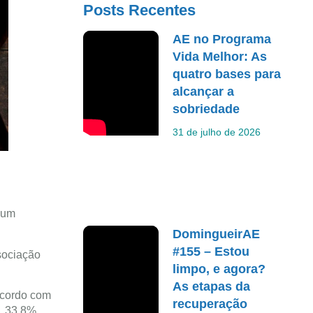
Posts Recentes
AE no Programa
Vida Melhor: As
quatro bases para
alcançar a
sobriedade
31 de julho de 2026
é um
DomingueirAE
#155 – Estou
ssociação
limpo, e agora?
As etapas da
acordo com
recuperação
, 33,8%