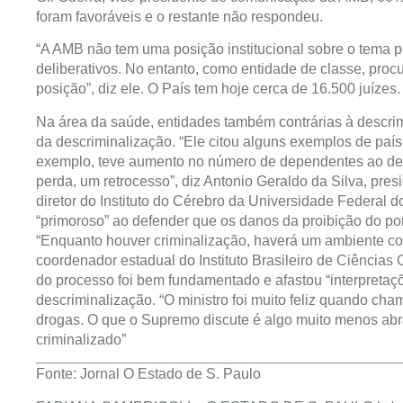
foram favoráveis e o restante não respondeu.
“A AMB não tem uma posição institucional sobre o tema po
deliberativos. No entanto, como entidade de classe, proc
posição”, diz ele. O País tem hoje cerca de 16.500 juízes.
Na área da saúde, entidades também contrárias à descrimi
da descriminalização. “Ele citou alguns exemplos de paí
exemplo, teve aumento no número de dependentes ao desc
perda, um retrocesso”, diz Antonio Geraldo da Silva, pres
diretor do Instituto do Cérebro da Universidade Federal
“primoroso” ao defender que os danos da proibição do po
“Enquanto houver criminalização, haverá um ambiente coer
coordenador estadual do Instituto Brasileiro de Ciências 
do processo foi bem fundamentado e afastou “interpreta
descriminalização. “O ministro foi muito feliz quando cha
drogas. O que o Supremo discute é algo muito menos abr
criminalizado”
Fonte: Jornal O Estado de S. Paulo