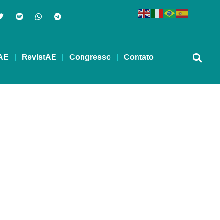
AE
RevistAE
Congresso
Contato
zar porte de drogas no