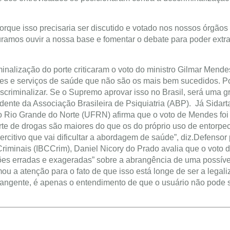
rque isso precisaria ser discutido e votado nos nossos órgãos
uramos ouvir a nossa base e fomentar o debate para poder extr
nalização do porte criticaram o voto do ministro Gilmar Mendes
ses e serviços de saúde que não são os mais bem sucedidos. Po
riminalizar. Se o Supremo aprovar isso no Brasil, será uma g
idente da Associação Brasileira de Psiquiatria (ABP). Já Sidart
 do Rio Grande do Norte (UFRN) afirma que o voto de Mendes foi
rte de drogas são maiores do que os do próprio uso de entorpe
citivo que vai dificultar a abordagem de saúde”, diz.Defensor 
Criminais (IBCCrim), Daniel Nicory do Prado avalia que o voto d
ções erradas e exageradas” sobre a abrangência de uma possíve
mou a atenção para o fato de que isso está longe de ser a legal
angente, é apenas o entendimento de que o usuário não pode 