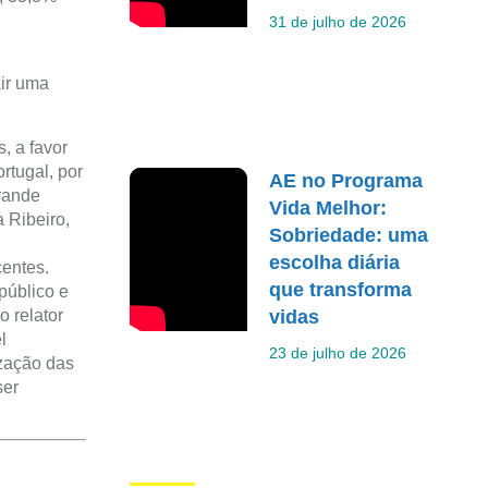
31 de julho de 2026
air uma
, a favor
rtugal, por
AE no Programa
rande
Vida Melhor:
a Ribeiro,
Sobriedade: uma
escolha diária
centes.
que transforma
público e
vidas
o relator
l
23 de julho de 2026
ização das
ser