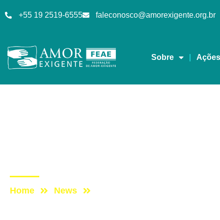
+55 19 2519-6555
faleconosco@amorexigente.org.br
Sobre
Açõe
Notícias
Post: Maioria dos juíz
País.
Home
News
Post