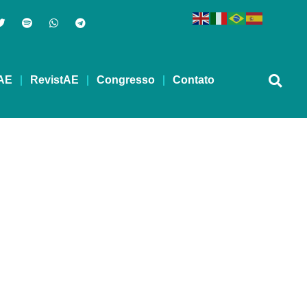
AE
RevistAE
Congresso
Contato
LLER (1880-1968)