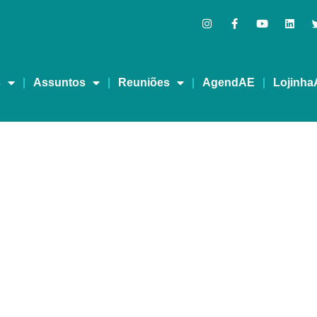
s
Assuntos
Reuniões
AgendAE
Lojinha
ALAVRAS DE HELLEN KE