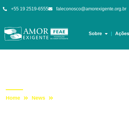
+55 19 2519-6555
faleconosco@amorexigente.org.br
Sobre
Açõe
Artigos
Post: MEDITE NAS P
Home
News
Post