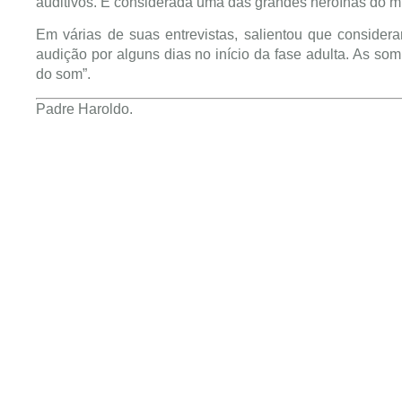
auditivos. É considerada uma das grandes heroínas do 
Em várias de suas entrevistas, salientou que consider
audição por alguns dias no início da fase adulta. As so
do som”.
Padre Haroldo.