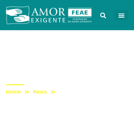
AE na Redevida
Post: [ENTREVISTA] A
importância da ética na
família
Home
News
Post