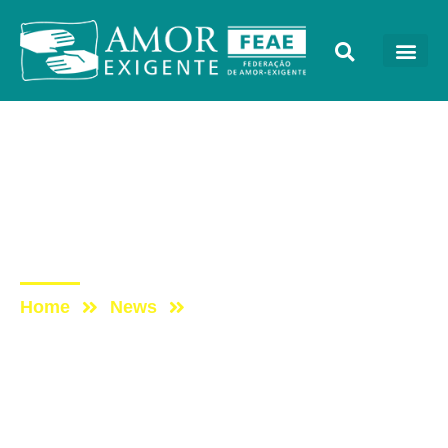
Mensagens
Post: Mensagem especial
aos voluntários do
Uruguai
Home
News
Post