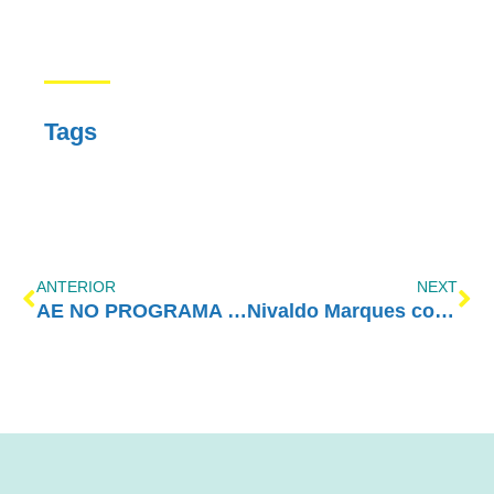
Tags
ANTERIOR
NEXT
AE NO PROGRAMA VIDA MELHOR – REDEVIDA – 02/03/2020
Nivaldo Marques convida para o Curso Nacional de Cônjuges e Sobriedade