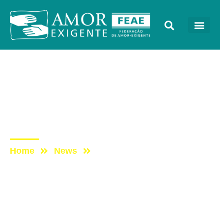
AE na Mídia
Post: Novo Programa:
Cada Vez Melhor com
Amor-Exigente
Home
News
Post