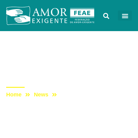
Notícias
Post: Ofício aos
deputados federais sobre
o PL 399/2015
Home
News
Post