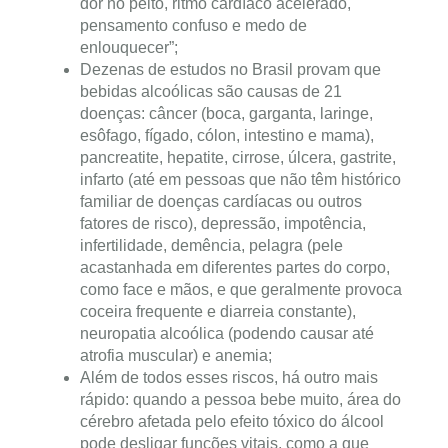
dor no peito, ritmo cardíaco acelerado,
pensamento confuso e medo de
enlouquecer”;
Dezenas de estudos no Brasil provam que
bebidas alcoólicas são causas de 21
doenças: câncer (boca, garganta, laringe,
esôfago, fígado, cólon, intestino e mama),
pancreatite, hepatite, cirrose, úlcera, gastrite,
infarto (até em pessoas que não têm histórico
familiar de doenças cardíacas ou outros
fatores de risco), depressão, impotência,
infertilidade, demência, pelagra (pele
acastanhada em diferentes partes do corpo,
como face e mãos, e que geralmente provoca
coceira frequente e diarreia constante),
neuropatia alcoólica (podendo causar até
atrofia muscular) e anemia;
Além de todos esses riscos, há outro mais
rápido: quando a pessoa bebe muito, área do
cérebro afetada pelo efeito tóxico do álcool
pode desligar funções vitais, como a que