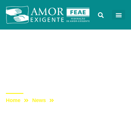
Notícias
Post: Ofício – Assunto:
Matéria veiculada no
Jornal Correio Popular –
“Dia do Pingaiada”
Home
News
Post