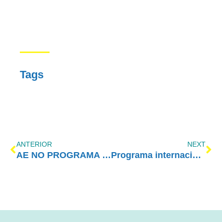
Tags
ANTERIOR
NEXT
AE NO PROGRAMA VIDA MELHOR – REDEVIDA – 16/09/2019
Programa internacional de combate às drogas será implementado no Brasil