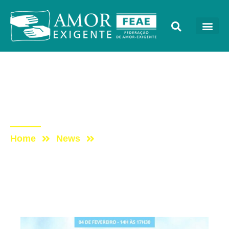
Cursos
Post: Palestrantes –
Webinar
Home
News
Post