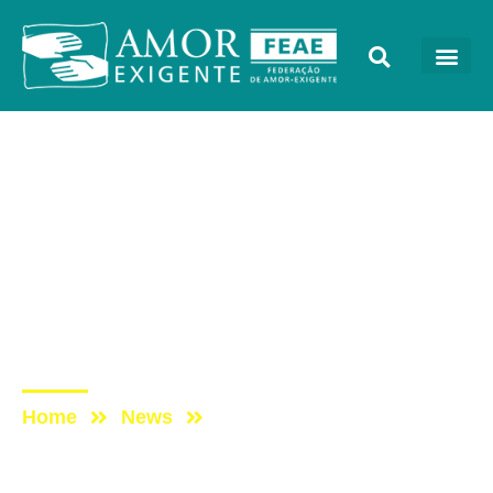
Sem categoria
Post: Participação do
Amor-Exigente no I
Congresso Brasileiro de
Dependências, Inovações
e Cuidados
Home
News
Post