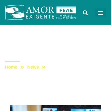
Mensagens
Post: Pauta para
Reuniões Virtuais
Home
News
Post