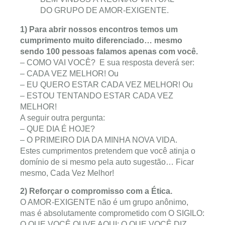
DO GRUPO DE AMOR-EXIGENTE.
1) Para abrir nossos encontros temos um
cumprimento muito diferenciado… mesmo
sendo 100 pessoas falamos apenas com você.
– COMO VAI VOCÊ? E sua resposta deverá ser:
– CADA VEZ MELHOR! Ou
– EU QUERO ESTAR CADA VEZ MELHOR! Ou
– ESTOU TENTANDO ESTAR CADA VEZ
MELHOR!
A seguir outra pergunta:
– QUE DIA É HOJE?
– O PRIMEIRO DIA DA MINHA NOVA VIDA.
Estes cumprimentos pretendem que você atinja o
domínio de si mesmo pela auto sugestão… Ficar
mesmo, Cada Vez Melhor!
2) Reforçar o compromisso com a Ética.
O AMOR-EXIGENTE não é um grupo anônimo,
mas é absolutamente comprometido com O SIGILO:
O QUE VOCÊ OUVE AQUI; O QUE VOCÊ DIZ