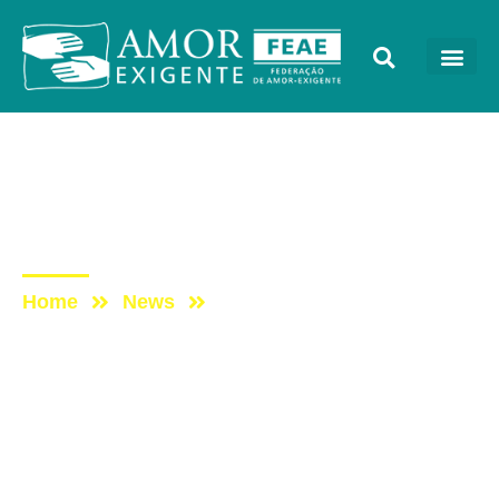
Sem categoria
Post: Primeiro aniversário
do Grupo de Apoio Crer
Home
News
Post