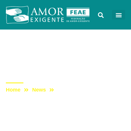
AE na Mídia
Post: PROGRAMA AMOR-
EXIGENTE – TV ABERTA
SP
Home
News
Post