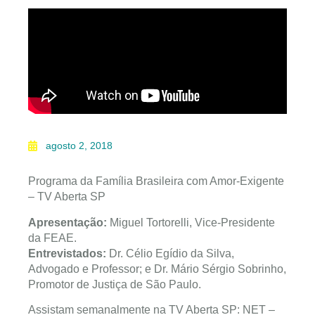
agosto 2, 2018
Programa da Família Brasileira com Amor-Exigente
– TV Aberta SP
Apresentação:
Miguel Tortorelli, Vice-Presidente
da FEAE.
Entrevistados:
Dr. Célio Egídio da Silva,
Advogado e Professor; e Dr. Mário Sérgio Sobrinho,
Promotor de Justiça de São Paulo.
Assistam semanalmente na TV Aberta SP: NET –