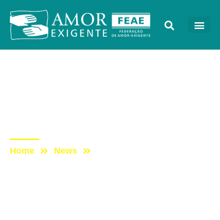
AE na Mídia
Post: PROGRAMA AMOR-
EXIGENTE – TV ABERTA
SP
Home
News
Post