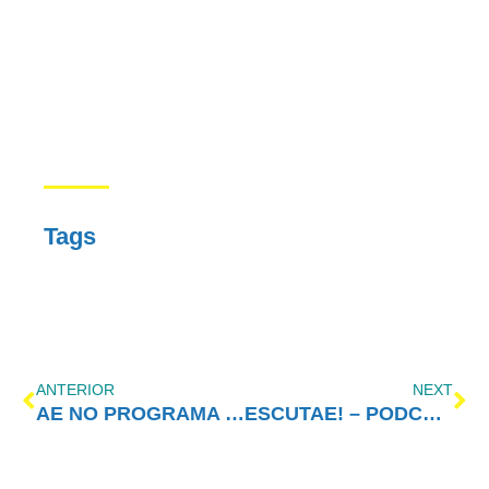
Tags
ANTERIOR
NEXT
AE NO PROGRAMA VIDA MELHOR – REDEVIDA – 27/04/2020
ESCUTAE! – PODCAST DO AMOR-EXIGENTE – EPISÓDIO 6