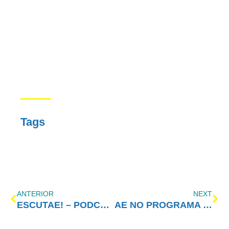
Tags
ANTERIOR
NEXT
ESCUTAE! – PODCAST DO AMOR-EXIGENTE – EPISÓDIO 8
AE NO PROGRAMA VIDA MELHOR – REDEVIDA – 18/05/2020